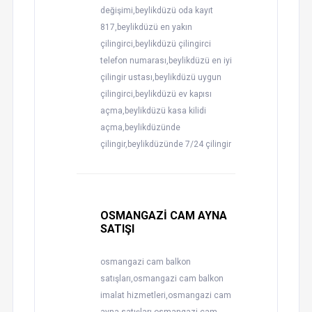
değişimi,beylikdüzü oda kayıt
817,beylikdüzü en yakın
çilingirci,beylikdüzü çilingirci
telefon numarası,beylikdüzü en iyi
çilingir ustası,beylikdüzü uygun
çilingirci,beylikdüzü ev kapısı
açma,beylikdüzü kasa kilidi
açma,beylikdüzünde
çilingir,beylikdüzünde 7/24 çilingir
OSMANGAZİ CAM AYNA
SATIŞI
osmangazi cam balkon
satışları,osmangazi cam balkon
imalat hizmetleri,osmangazi cam