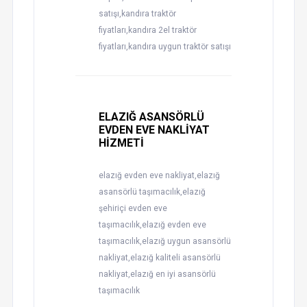
satışı,kandıra traktör
fiyatları,kandıra 2el traktör
fiyatları,kandıra uygun traktör satışı
ELAZIĞ ASANSÖRLÜ
EVDEN EVE NAKLİYAT
HİZMETİ
elazığ evden eve nakliyat,elazığ
asansörlü taşımacılık,elazığ
şehiriçi evden eve
taşımacılık,elazığ evden eve
taşımacılık,elazığ uygun asansörlü
nakliyat,elazığ kaliteli asansörlü
nakliyat,elazığ en iyi asansörlü
taşımacılık