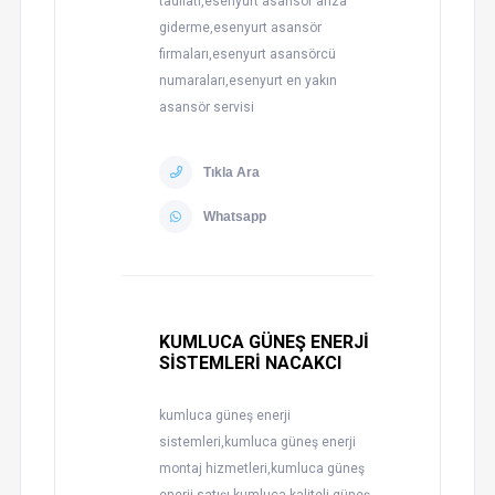
tadilatı,esenyurt asansör arıza
giderme,esenyurt asansör
firmaları,esenyurt asansörcü
numaraları,esenyurt en yakın
asansör servisi
Tıkla Ara
Whatsapp
KUMLUCA GÜNEŞ ENERJİ
SİSTEMLERİ NACAKCI
kumluca güneş enerji
sistemleri,kumluca güneş enerji
montaj hizmetleri,kumluca güneş