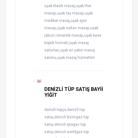
uşak klasik masaj,uşak thai
masajı,uşak taş masajı,uşak
medikal masaj,uşak spor
masajı,uşak sultan masajı,uşak
jakuzi romantik masajı,uşak kese
köpük hizmeti,uşak masaj
salonları,uşak en yakın masaj
salonu,uşak masaj hizmetleri
DENİZLİ TÜP SATIŞ BAYİİ
YİĞİT
denizli tüpçü,denizli tüp
satışı,denizli bizimgaz tüp
satışı,denizli ipragaz tüp
satışı,denizli worldgas tüp