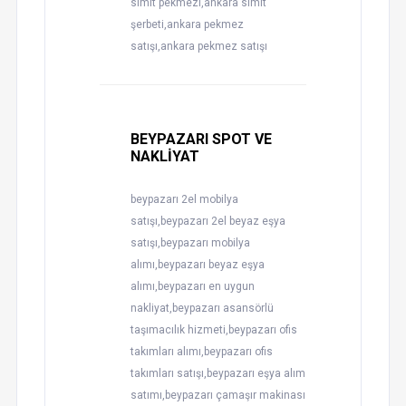
simit pekmezi,ankara simit
şerbeti,ankara pekmez
satışı,ankara pekmez satışı
BEYPAZARI SPOT VE
NAKLİYAT
beypazarı 2el mobilya
satışı,beypazarı 2el beyaz eşya
satışı,beypazarı mobilya
alımı,beypazarı beyaz eşya
alımı,beypazarı en uygun
nakliyat,beypazarı asansörlü
taşımacılık hizmeti,beypazarı ofis
takımları alımı,beypazarı ofis
takımları satışı,beypazarı eşya alım
satımı,beypazarı çamaşır makinası