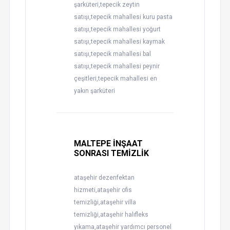
şarküteri,tepecik zeytin
satışı,tepecik mahallesi kuru pasta
satışı,tepecik mahallesi yoğurt
satışı,tepecik mahallesi kaymak
satışı,tepecik mahallesi bal
satışı,tepecik mahallesi peynir
çeşitleri,tepecik mahallesi en
yakın şarküteri
MALTEPE İNŞAAT
SONRASI TEMİZLİK
ataşehir dezenfektan
hizmeti,ataşehir ofis
temizliği,ataşehir villa
temizliği,ataşehir halıfleks
yıkama,ataşehir yardımcı personel