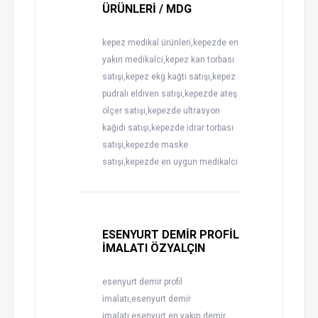
ÜRÜNLERİ / MDG
kepez medikal ürünleri,kepezde en
yakın medikalci,kepez kan torbası
satışı,kepez ekg kağtı satışı,kepez
pudralı eldiven satışı,kepezde ateş
ölçer satışı,kepezde ultrasyon
kağıdı satışı,kepezde idrar torbası
satışı,kepezde maske
satışı,kepezde en uygun medikalci
ESENYURT DEMİR PROFİL
İMALATI ÖZYALÇIN
esenyurt demir profil
imalatı,esenyurt demir
imalatı,esenyurt en yakın demir