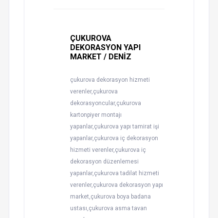
ÇUKUROVA
DEKORASYON YAPI
MARKET / DENİZ
çukurova dekorasyon hizmeti
verenler,çukurova
dekorasyoncular,çukurova
kartonpiyer montajı
yapanlar,çukurova yapı tamirat işi
yapanlar,çukurova iç dekorasyon
hizmeti verenler,çukurova iç
dekorasyon düzenlemesi
yapanlar,çukurova tadilat hizmeti
verenler,çukurova dekorasyon yapı
market,çukurova boya badana
ustası,çukurova asma tavan