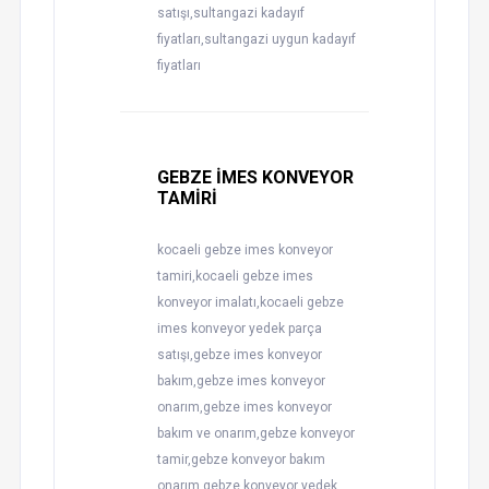
satışı,sultangazi kadayıf
fiyatları,sultangazi uygun kadayıf
fiyatları
GEBZE İMES KONVEYOR
TAMİRİ
kocaeli gebze imes konveyor
tamiri,kocaeli gebze imes
konveyor imalatı,kocaeli gebze
imes konveyor yedek parça
satışı,gebze imes konveyor
bakım,gebze imes konveyor
onarım,gebze imes konveyor
bakım ve onarım,gebze konveyor
tamir,gebze konveyor bakım
onarım,gebze konveyor yedek