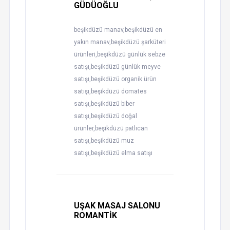
GÜDÜOĞLU
beşikdüzü manav,beşikdüzü en
yakın manav,beşikdüzü şarküteri
ürünleri,beşikdüzü günlük sebze
satışı,beşikdüzü günlük meyve
satışı,beşikdüzü organik ürün
satışı,beşikdüzü domates
satışı,beşikdüzü biber
satışı,beşikdüzü doğal
ürünler,beşikdüzü patlıcan
satışı,beşikdüzü muz
satışı,beşikdüzü elma satışı
UŞAK MASAJ SALONU
ROMANTİK