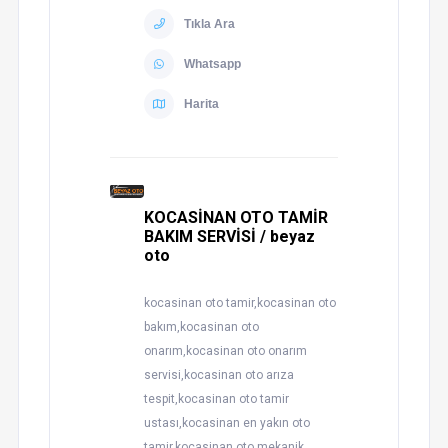
Tıkla Ara
Whatsapp
Harita
KOCASİNAN OTO TAMİR
BAKIM SERVİSİ / beyaz
oto
kocasinan oto tamir,kocasinan oto
bakım,kocasinan oto
onarım,kocasinan oto onarım
servisi,kocasinan oto arıza
tespit,kocasinan oto tamir
ustası,kocasinan en yakın oto
tamir,kocasinan oto mekanik