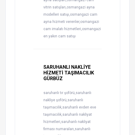
ayna satışları,osmangazi cam
vitrin satışları,osmangazi ayna
modelleri satışı,osmangazi cam
ayna hizmeti verenler,osmangazi
cam imalatı hizmetleri,osmangazi
en yakın cam satışı
SARUHANLI NAKLİYE
HİZMETİ TAŞIMACILIK
GÜRBÜZ
saruhanlı tır şoförü,saruhanlı
nakliye şoförü,saruhanlı
taşımacılık,saruhanlı evden eve
taşımacılık,saruhanlı nakliyat
hizmetleri,saruhanlı nakliyat
firması numaraları,saruhanlı