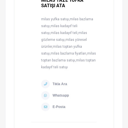
MİLAS TAZE YUFKA
SATIŞI ATA
milas yufka satışı,milas bazlama
satışı,milas kadayıf teli
satışı,milas kadayıf teli,milas
gözleme satışı,milas yöresel
ürünler,milas toptan yufka
satışı,milas bazlama fiyatları,milas
toptan bazlama satışı,milas toptan
kadayıf teli satışı
Tıkla Ara
Whatsapp
E-Posta