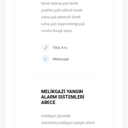
börek siparişi,şişli börek
çeşitleri,şişli sebzeli börek
satışı,şişli patatesli börek
satışı,şişli sigara böreği,şişli
muska böreği satışı
Tıkla Ara
Whatsapp
MELİKGAZİ YANGIN
ALARM SİSTEMLERİ
ABECE
melikgazi güvenlik
sistemleri,melikgazi yangın alarm