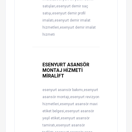
satışları,esenyurt demir saç
satışı,esenyurt demir profil
imalatı,esenyurt demir imalat
hizmetleri,esenyurt demir imalat
hizmeti
ESENYURT ASANSÖR
MONTAJ HİZMETİ
MİRALİFT
esenyurt asansör bakımı,esenyurt
asansör montajı,esenyurt revizyon
hizmetleri,esenyurt asansör mavi
etiket belgesi,esenyurt asansör
yeşil etiket,esenyurt asansör
tamiratı,esenyurt asansör