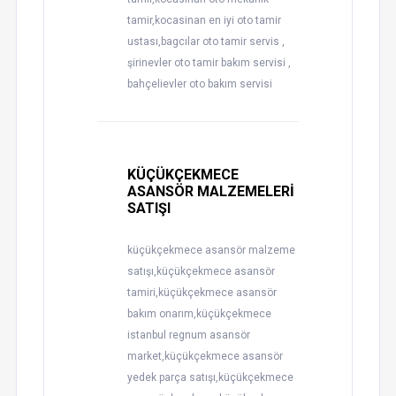
tamir,kocasinan en iyi oto tamir
ustası,bagcılar oto tamir servis ,
şirinevler oto tamir bakım servisi ,
bahçelievler oto bakım servisi
KÜÇÜKÇEKMECE
ASANSÖR MALZEMELERİ
SATIŞI
küçükçekmece asansör malzeme
satışı,küçükçekmece asansör
tamiri,küçükçekmece asansör
bakım onarım,küçükçekmece
istanbul regnum asansör
market,küçükçekmece asansör
yedek parça satışı,küçükçekmece