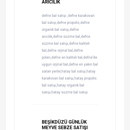
ARICILIK
defne bal satışı ,defne karakovan
bal satışı,defne propolis,defne
organik bal satışı,defne
arıcılık,defne süzme bal,defne
süzme bal satışı,defne kaliteli
bal,defne orjinal bal,defne
polen,defne en kaliteli bal,defne’de
uygun orjinal bal,defne en yakın bal
satan yerler,hatay bal satışı,hatay
karakovan bal satışı,hatay propolis
bal satışı,hatay organik bal
satışı,hatay süzme bal satışı
BEŞİKDÜZÜ GÜNLÜK
MEYVE SEBZE SATIŞI