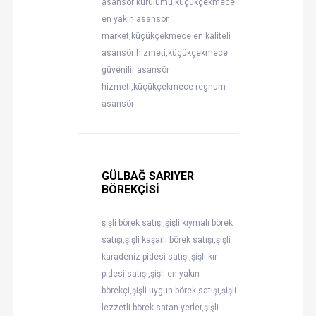
asansör kurulumu,küçükçekmece
en yakın asansör
market,küçükçekmece en kaliteli
asansör hizmeti,küçükçekmece
güvenilir asansör
hizmeti,küçükçekmece regnum
asansör
GÜLBAĞ SARIYER
BÖREKÇİSİ
şişli börek satışı,şişli kıymalı börek
satışı,şişli kaşarlı börek satışı,şişli
karadeniz pidesi satışı,şişli kır
pidesi satışı,şişli en yakın
börekçi,şişli uygun börek satışı,şişli
lezzetli börek satan yerler,şişli