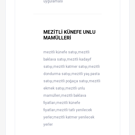
uygulaması
MEZİTLİ KÜNEFE UNLU
MAMÜLLERİ
mezitli künefe satışı,mezitli
baklava satışı,mezitli kadayıf
satışı,mezitli katmer satışı,mezitli
dondurma satışı,mezitli yaş pasta
satışı,mezitli poğaça satışı,mezitli
ekmek satışı,mezitli unlu
mamülleri,mezitli baklava
fiyatları,mezitli künefe
fiyatları,mezitli tatlı yenilecek
yerler,mezitli katmer yenilecek
yerler