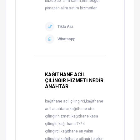
buzdolabı alım satım,etimesgut
pimapen alım satım hizmetleri
Tıkla Ara
Whatsapp
KAĞITHANE ACİL
ÇİLİNGİR HİZMETİ NEDİR
ANAHTAR
kağıthane acil çilingirci,kağıthane
acil anahtarcı,kağıthane oto
çilingir hizmeti,kağıthane kasa
çilingiri,kağıthane 7/24
çilingirci,kağıthane en yakın
çilingirci,kağıthane çilingir telefon