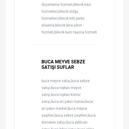
düzenleme hizmeti,bilecik kazı
hizmetleri,bilecik dolgu
hizmetleri,bilecik kilit parke
döşeme,bilecik bina yıkım
hizmeti,bilecik kum taşıma hizmeti
BUCA MEYVE SEBZE
SATIŞI SUFLAR
buca meyve satışı,buca sebze
satışı,buca toptan meyve
satışı,buca toptan kömür
satışı,buca en yakın manav,buca
en yakın market,buca meyve
çeşitleri,buca sebze çeşitleri,buca
domates satışı,buca patlıcan