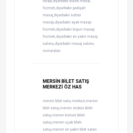
terapi,diyarbakır klasik masaj
hizmeti,diyarbakır padişah
masaj,diyarbakır sultan
masajı,diyarbakır ayak masajı
hizmeti,diyarbakır boyun masajı
hizmeti,diyarbakır en yakın masaj
salonu,diyarbakır masaj salonu
numaraları
MERSİN BİLET SATIŞ
MERKEZİ ÖZ HAS
mersin bilet satış merkezi,mersin
bilet satışı,mersin otobüs bileti
satışı,mersin konser bileti
satışı,mersin uçak bileti
satışı,mersin en yakın bilet satan