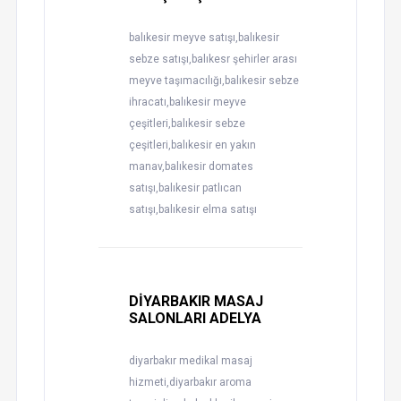
balıkesir meyve satışı,balıkesir
sebze satışı,balıkesr şehirler arası
meyve taşımacılığı,balıkesir sebze
ihracatı,balıkesir meyve
çeşitleri,balıkesir sebze
çeşitleri,balıkesir en yakın
manav,balıkesir domates
satışı,balıkesir patlıcan
satışı,balıkesir elma satışı
DİYARBAKIR MASAJ
SALONLARI ADELYA
diyarbakır medikal masaj
hizmeti,diyarbakır aroma