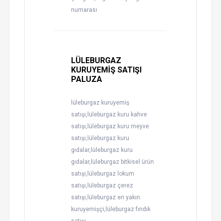
numarası
LÜLEBURGAZ
KURUYEMİŞ SATIŞI
PALUZA
lüleburgaz kuruyemiş
satışı,lüleburgaz kuru kahve
satışı,lüleburgaz kuru meyve
satışı,lüleburgaz kuru
gıdalar,lüleburgaz kuru
gıdalar,lüleburgaz bitkisel ürün
satışı,lüleburgaz lokum
satışı,lüleburgaz çerez
satışı,lüleburgaz en yakın
kuruyemişçi,lüleburgaz fındık