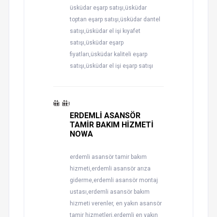
üsküdar eşarp satışı,üsküdar
toptan eşarp satışı,üsküdar dantel
satışı,üsküdar el işi kıyafet
satışı,üsküdar eşarp
fiyatları,üsküdar kaliteli eşarp
satışı,üsküdar el işi eşarp satışı
ERDEMLİ ASANSÖR
TAMİR BAKIM HİZMETİ
NOWA
erdemli asansör tamir bakım
hizmeti,erdemli asansör arıza
giderme,erdemli asansör montaj
ustası,erdemli asansör bakım
hizmeti verenler, en yakın asansör
tamir hizmetleri,erdemli en yakın