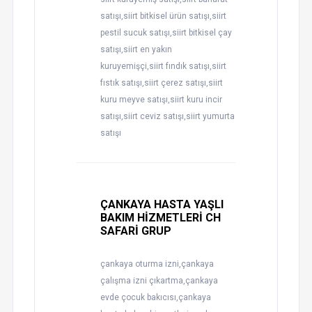
satışı,siirt bitkisel ürün satışı,siirt
pestil sucuk satışı,siirt bitkisel çay
satışı,siirt en yakın
kuruyemişçi,siirt fındık satışı,siirt
fıstık satışı,siirt çerez satışı,siirt
kuru meyve satışı,siirt kuru incir
satışı,siirt ceviz satışı,siirt yumurta
satışı
ÇANKAYA HASTA YAŞLI
BAKIM HİZMETLERİ CH
SAFARİ GRUP
çankaya oturma izni,çankaya
çalışma izni çıkartma,çankaya
evde çocuk bakıcısı,çankaya