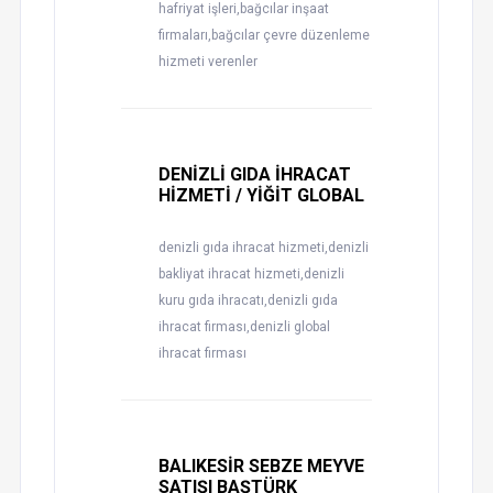
hafriyat işleri,bağcılar inşaat
firmaları,bağcılar çevre düzenleme
hizmeti verenler
DENİZLİ GIDA İHRACAT
HİZMETİ / YİĞİT GLOBAL
denizli gıda ihracat hizmeti,denizli
bakliyat ihracat hizmeti,denizli
kuru gıda ihracatı,denizli gıda
ihracat firması,denizli global
ihracat firması
BALIKESİR SEBZE MEYVE
SATIŞI BAŞTÜRK