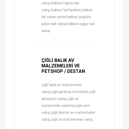
satışı,hakkari toptan bal
satışı,hakkari bal fiyatları,hakkari
bal satan yerler,hakkari propolis
polen balı satışı,hakkari uygun bal
satışı
ÇİĞLİ BALIK AV
MALZEMELERİ VE
PETSHOP / DESTAN
çiğli balık av malzemeleri
satışı,çiğli petshop hizmetleri,çiğli
akvaryum satışı,çiğli av
malzemeler satanlar,çiğli yem
satışı,çiğli destan av malzemeleri
satışı,çiğli av malzemeleri satışı