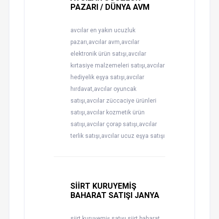
PAZARI / DÜNYA AVM
avcılar en yakın ucuzluk
pazarı,avcılar avm,avcılar
elektronik ürün satışı,avcılar
kırtasiye malzemeleri satışı,avcılar
hediyelik eşya satışı,avcılar
hırdavat,avcılar oyuncak
satışı,avcılar züccaciye ürünleri
satışı,avcılar kozmetik ürün
satışı,avcılar çorap satışı,avcılar
terlik satışı,avcılar ucuz eşya satışı
SİİRT KURUYEMİŞ
BAHARAT SATIŞI JANYA
siirt kuruyemiş satışı,siirt baharat