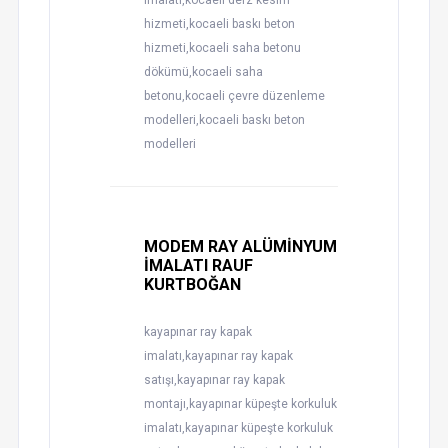
imalatı,kocaeli derz kesim
hizmeti,kocaeli baskı beton
hizmeti,kocaeli saha betonu
dökümü,kocaeli saha
betonu,kocaeli çevre düzenleme
modelleri,kocaeli baskı beton
modelleri
MODEM RAY ALÜMİNYUM
İMALATI RAUF
KURTBOĞAN
kayapınar ray kapak
imalatı,kayapınar ray kapak
satışı,kayapınar ray kapak
montajı,kayapınar küpeşte korkuluk
imalatı,kayapınar küpeşte korkuluk