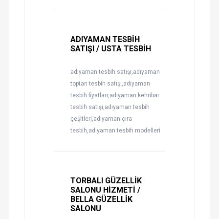
ADIYAMAN TESBİH
SATIŞI / USTA TESBİH
adıyaman tesbih satışı,adıyaman
toptan tesbih satışı,adıyaman
tesbih fiyatları,adıyaman kehribar
tesbih satışı,adıyaman tesbih
çeşitleri,adıyaman çıra
tesbih,adıyaman tesbih modelleri
TORBALI GÜZELLİK
SALONU HİZMETİ /
BELLA GÜZELLİK
SALONU