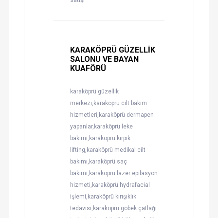
satışı
KARAKÖPRÜ GÜZELLİK
SALONU VE BAYAN
KUAFÖRÜ
karaköprü güzellik
merkezi,karaköprü cilt bakım
hizmetleri,karaköprü dermapen
yapanlar,karaköprü leke
bakımı,karaköprü kirpik
lifting,karaköprü medikal cilt
bakımı,karaköprü saç
bakımı,karaköprü lazer epilasyon
hizmeti,karaköprü hydrafacial
işlemi,karaköprü kırışıklık
tedavisi,karaköprü göbek çatlağı