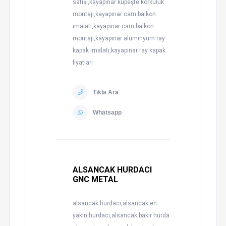
satışı,kayapınar küpeşte korkuluk
montajı,kayapınar cam balkon
imalatı,kayapınar cam balkon
montajı,kayapınar alüminyum ray
kapak imalatı,kayapınar ray kapak
fiyatları
Tıkla Ara
Whatsapp
ALSANCAK HURDACI
GNC METAL
alsancak hurdacı,alsancak en
yakın hurdacı,alsancak bakır hurda