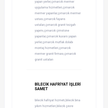
yapan yerler,çırnarcık mermer
uygulama hizmetleri,çırnarcık
mermer yapanlar,çırnarcık mermer
ustası,çırnarcık fayans
ustaları,çırnarcık granit tezgah
yapımı,çırnarcık çimstone
yapanlar,çırnarcık kuvars yapan
yerler,çırnarcık mutfak dolabı
montaj hizmetleri,çırnarcık
mermer granit firması,çırnarcık
granit ustaları
BİLECİK HAFRİYAT İŞLERİ
SAMET
bilecik hafriyat hizmeti,bilecik bina
yıkım hizmetleri,bilecik çevre