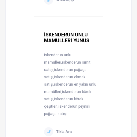
Whatsapp
İSKENDERUN UNLU
MAMÜLLERİ YUNUS
iskenderun unlu
mamulleri,iskenderun simit
satışı,iskenderun poğaça
satışı,iskenderun ekmek
satışı,iskenderun en yakın unlu
mamülleri,iskenderun börek
satışı,iskenderun börek
çeşitleri,iskenderun peynirli
poğaça satışı
Tıkla Ara