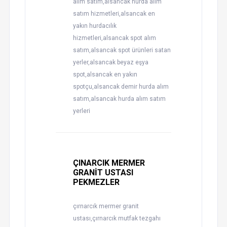
alım satım,alsancak hurda alım
satım hizmetleri,alsancak en
yakın hurdacılık
hizmetleri,alsancak spot alım
satım,alsancak spot ürünleri satan
yerler,alsancak beyaz eşya
spot,alsancak en yakın
spotçu,alsancak demir hurda alım
satım,alsancak hurda alım satım
yerleri
ÇINARCIK MERMER
GRANİT USTASI
PEKMEZLER
çırnarcık mermer granit
ustası,çırnarcık mutfak tezgahı