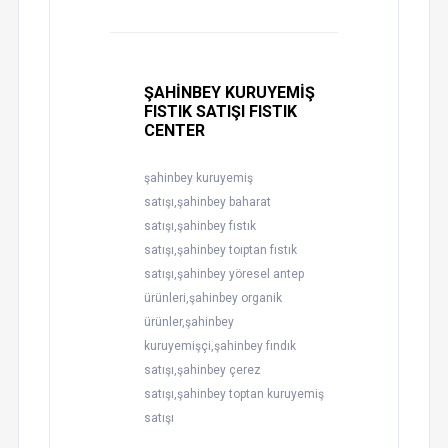
ŞAHİNBEY KURUYEMİŞ
FISTIK SATIŞI FISTIK
CENTER
şahinbey kuruyemiş
satışı,şahinbey baharat
satışı,şahinbey fıstık
satışı,şahinbey toıptan fıstık
satışı,şahinbey yöresel antep
ürünleri,şahinbey organik
ürünler,şahinbey
kuruyemişçi,şahinbey fındık
satışı,şahinbey çerez
satışı,şahinbey toptan kuruyemiş
satışı