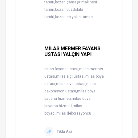
tamiri,kozan çamaşır makinesi
tamiri,kozan buzdolabı
tamiri,kozan en yakın tamirci
MİLAS MERMER FAYANS
USTASI YALÇIN YAPI
milas fayans ustası,milas mermer
ustası,milas alçı ustası,milas boya
ustası,milas sıva ustası,milas
dekorasyon ustası,milas boya
badana hizmeti,milas duvar
boyama hizmeti,milas
boyacı,milas dekorasyoncu
Tıkla Ara