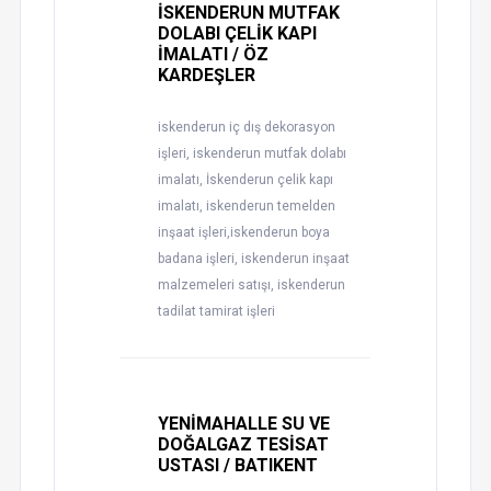
İSKENDERUN MUTFAK
DOLABI ÇELİK KAPI
İMALATI / ÖZ
KARDEŞLER
iskenderun iç dış dekorasyon
işleri, iskenderun mutfak dolabı
imalatı, İskenderun çelik kapı
imalatı, iskenderun temelden
inşaat işleri,iskenderun boya
badana işleri, iskenderun inşaat
malzemeleri satışı, iskenderun
tadilat tamirat işleri
YENİMAHALLE SU VE
DOĞALGAZ TESİSAT
USTASI / BATIKENT