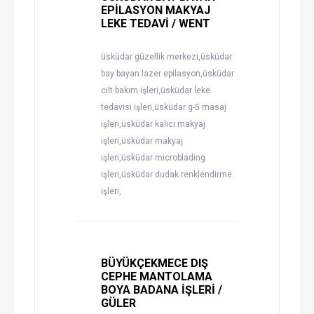
EPİLASYON MAKYAJ
LEKE TEDAVİ / WENT
üsküdar güzellik merkezi,üsküdar
bay bayan lazer epilasyon,üsküdar
cilt bakım işleri,üsküdar leke
tedavisi işleri,üsküdar g-5 masaj
işleri,üsküdar kalıcı makyaj
işleri,üsküdar makyaj
işleri,üsküdar microblading
işleri,üsküdar dudak renklendirme
işleri,
BÜYÜKÇEKMECE DIŞ
CEPHE MANTOLAMA
BOYA BADANA İŞLERİ /
GÜLER