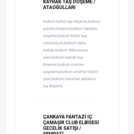
KAYRAK TAŞ DÖŞEME /
ATAOĞULLARI
bodrum kültür taşı döşeme,bodrum
şömine döşeme,bodrum barbekü
döşeme,bodrum kültür taşı
restorasyon,bodrum daire
tadilatı,bodrum dekorasyon
işleri,bodrum kayrak taşı
döşeme,bodrum mermer
uygulama,bodrum anahtar teslim
işleri,bodrum traverten patlatma
taş döşeme,
ÇANKAYA FANTAZİ İÇ
ÇAMAŞIR CLUB ELBİSESİ
GECELİK SATIŞI /
SEMPATİ