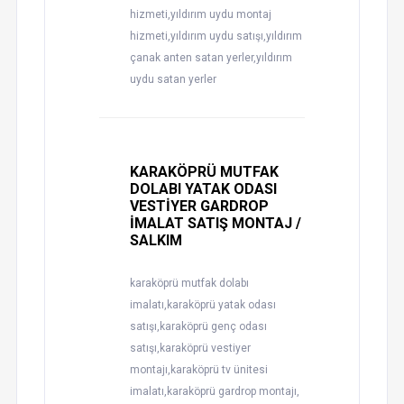
hizmeti,yıldırım uydu montaj
hizmeti,yıldırım uydu satışı,yıldırım
çanak anten satan yerler,yıldırım
uydu satan yerler
KARAKÖPRÜ MUTFAK
DOLABI YATAK ODASI
VESTİYER GARDROP
İMALAT SATIŞ MONTAJ /
SALKIM
karaköprü mutfak dolabı
imalatı,karaköprü yatak odası
satışı,karaköprü genç odası
satışı,karaköprü vestiyer
montajı,karaköprü tv ünitesi
imalatı,karaköprü gardrop montajı,