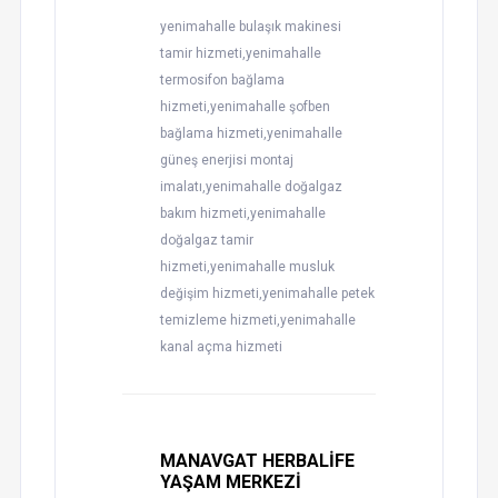
yenimahalle bulaşık makinesi
tamir hizmeti,yenimahalle
termosifon bağlama
hizmeti,yenimahalle şofben
bağlama hizmeti,yenimahalle
güneş enerjisi montaj
imalatı,yenimahalle doğalgaz
bakım hizmeti,yenimahalle
doğalgaz tamir
hizmeti,yenimahalle musluk
değişim hizmeti,yenimahalle petek
temizleme hizmeti,yenimahalle
kanal açma hizmeti
MANAVGAT HERBALİFE
YAŞAM MERKEZİ