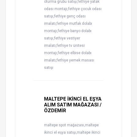
oturma grubu satışı,fethiye yatak
odası montajı,fethiye çocuk odası
satışı,fethiye genç odası
imalatı,fethiye mutfak dolabı
montajı,fethiye banyo dolabı
satışı,fethiye vestiyer
imalatı,fethiye tv ünitesi
montajı,fethiye elbise dolabı
imalatı,fethiye yemek masası
satışı
MALTEPE İKİNCİ EL EŞYA
ALIM SATIM MAĞAZASI /
ÖZDEMİR
maltepe spot mağazası,maltepe
ikinci el eşya satışı,maltepe ikinci