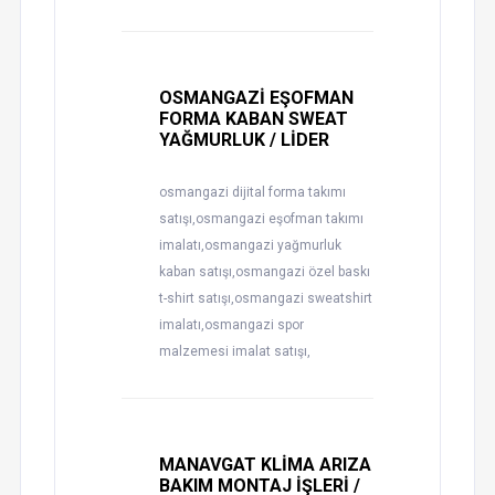
OSMANGAZİ EŞOFMAN
FORMA KABAN SWEAT
YAĞMURLUK / LİDER
osmangazi dijital forma takımı
satışı,osmangazi eşofman takımı
imalatı,osmangazi yağmurluk
kaban satışı,osmangazi özel baskı
t-shirt satışı,osmangazi sweatshirt
imalatı,osmangazi spor
malzemesi imalat satışı,
MANAVGAT KLİMA ARIZA
BAKIM MONTAJ İŞLERİ /