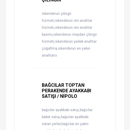
iskenderun çilingir
hizmeti,iskenderun oto anahtar
hizmeti,iskenderun oto anahtar
basımı,iskenderun meydan çilingir
hizmeti,iskenderun yedek anahtar
çoğaltma,iskenderun en yakın
anahtarcı
BAĞCILAR TOPTAN
PERAKENDE AYAKKABI
SATIŞI / NİPOLO
bağcılar ayakkabı satışı,bağcılar
babet satışı,bağcılar ayakkabı
satan yerler,bağcılar en yakın