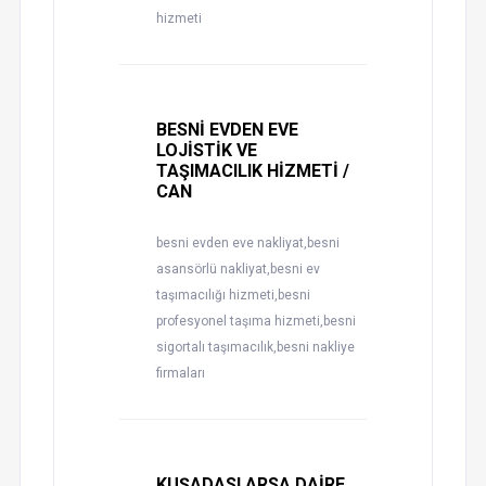
hizmeti
BESNİ EVDEN EVE
LOJİSTİK VE
TAŞIMACILIK HİZMETİ /
CAN
besni evden eve nakliyat,besni
asansörlü nakliyat,besni ev
taşımacılığı hizmeti,besni
profesyonel taşıma hizmeti,besni
sigortalı taşımacılık,besni nakliye
firmaları
KUŞADASI ARSA DAİRE