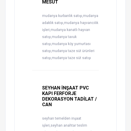
MESUT
mudanya kurbanlık satışı,mudanya
adaklık satışı,mudanya hayvancılık
işleri,mudanya kanatlı hayvan
satışı,mudanya tavuk
satışı,mudanya köy yumurtası
satışı,mudanya taze süt ürünleri
satışı,mudanya taze süt satışı
SEYHAN İNŞAAT PVC
KAPI FERFORJE
DEKORASYON TADİLAT /
CAN
seyhan temelden inşaat
işleri,seyhan anahtar teslim