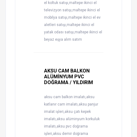
el koltuk satışı,maltepe ikinci el
televizyon satışı,maltepe ikinci el
mobilya satışı,maltepe ikinci el ev
aletleri satışı,maltepe ikinci el
yatak odası satışı,maltepe ikinci el
beyaz eşya alım satım
AKSU CAM BALKON
ALÜMİNYUM PVC
DOĞRAMA / YILDIRIM
aksu cam balkon imalatı,aksu
katlanır cam imalatı,aksu panjur
imalat işleri,aksu çatı kepek
imalatı,aksu alüminyum korkuluk
imalatı,aksu pvc doğrama
işleri,aksu demir doğrama