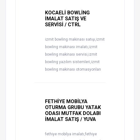
KOCAELİ BOWLİNG
İMALAT SATIŞ VE
SERVİSİ / CTRL
izmit bowling makinası satışı,izmit
bowling makinası imalatı,izmit
bowling makinası servisi,izmit
bowling yazılım sistemleri,izmit
bowling makinası otomasyonları
FETHİYE MOBİLYA
OTURMA GRUBU YATAK
ODASI MUTFAK DOLABI
İMALAT SATIŞ / YUVA
fethiye mobilya imalatı,fethiye