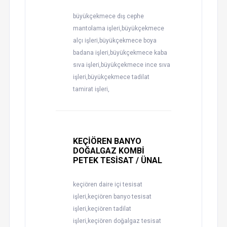
büyükçekmece dış cephe
mantolama işleri,büyükçekmece
alçı işleri,büyükçekmece boya
badana işleri,büyükçekmece kaba
sıva işleri,büyükçekmece ince sıva
işleri,büyükçekmece tadilat
tamirat işleri,
KEÇİÖREN BANYO
DOĞALGAZ KOMBİ
PETEK TESİSAT / ÜNAL
keçiören daire içi tesisat
işleri,keçiören banyo tesisat
işleri,keçiören tadilat
işleri,keçiören doğalgaz tesisat