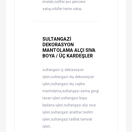
imalatı,nülifer pvc pencere
satışı,nilüfer tente satışı
SULTANGAZİ
DEKORASYON
MANTOLAMA ALÇI SIVA
BOYA / ÜÇ KARDEŞLER
sultangazi iç dekorasyon
işleri,sultangazi dış dekorasyon
işleri,sultangazi dış cephe
mantolama,sultangazi asma gergi
tavan işleri,sultangazi boya
badana işleri,sultangazi alçı sıva
işleri,sultangazi anahtar teslim
işleri,sultangazi tadilat tamirat
işleri,