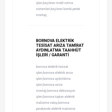
işleri,keçiören mobil ısıtma
sistemleri,keçiören kombi petek
montajı,
BORNOVA ELEKTRİK
TESİSAT ARIZA TAMİRAT
AYDINLATMA TAAHHÜT
İŞLERİ / GARANTİ
bornova elektrik tesisat
işleri,bornova elektrik arıza
işleri,bornova aydınlatma
işleri,bornova avize
montajı,bornova dekorasyon
işleri,bornova toptan elektrik
malzeme satışı,bornova
perakende elektrik malzeme