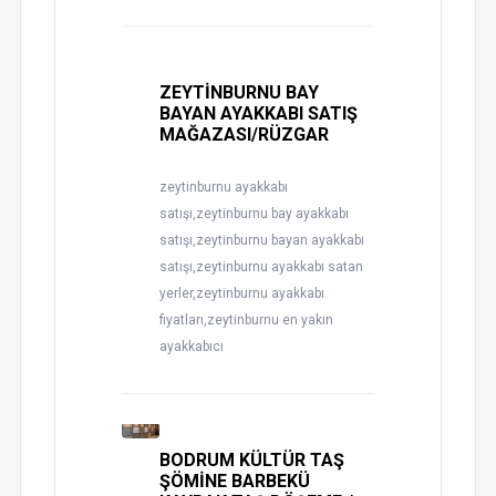
ZEYTİNBURNU BAY
BAYAN AYAKKABI SATIŞ
MAĞAZASI/RÜZGAR
zeytinburnu ayakkabı
satışı,zeytinburnu bay ayakkabı
satışı,zeytinburnu bayan ayakkabı
satışı,zeytinburnu ayakkabı satan
yerler,zeytinburnu ayakkabı
fiyatları,zeytinburnu en yakın
ayakkabıcı
BODRUM KÜLTÜR TAŞ
ŞÖMİNE BARBEKÜ