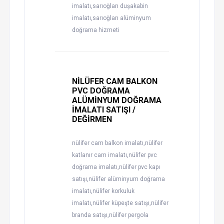
imalatı,sarıoğlan duşakabin
imalatı,sarıoğlan alüminyum
doğrama hizmeti
NİLÜFER CAM BALKON
PVC DOĞRAMA
ALÜMİNYUM DOĞRAMA
İMALATI SATIŞI /
DEĞİRMEN
nülifer cam balkon imalatı,nülifer
katlanır cam imalatı,nülifer pvc
doğrama imalatı,nülifer pvc kapı
satışı,nülifer alüminyum doğrama
imalatı,nülifer korkuluk
imalatı,nülifer küpeşte satışı,nülifer
branda satışı,nülifer pergola