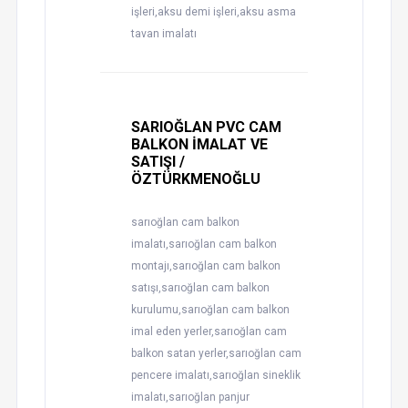
işleri,aksu demi işleri,aksu asma
tavan imalatı
SARIOĞLAN PVC CAM
BALKON İMALAT VE
SATIŞI /
ÖZTÜRKMENOĞLU
sarıoğlan cam balkon
imalatı,sarıoğlan cam balkon
montajı,sarıoğlan cam balkon
satışı,sarıoğlan cam balkon
kurulumu,sarıoğlan cam balkon
imal eden yerler,sarıoğlan cam
balkon satan yerler,sarıoğlan cam
pencere imalatı,sarıoğlan sineklik
imalatı,sarıoğlan panjur