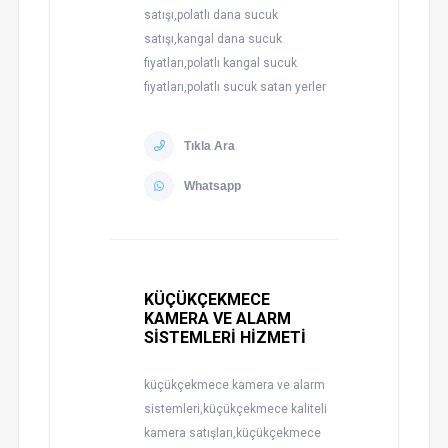
satışı,polatlı dana sucuk
satışı,kangal dana sucuk
fiyatları,polatlı kangal sucuk
fiyatları,polatlı sucuk satan yerler
Tıkla Ara
Whatsapp
KÜÇÜKÇEKMECE
KAMERA VE ALARM
SİSTEMLERİ HİZMETİ
küçükçekmece kamera ve alarm
sistemleri,küçükçekmece kaliteli
kamera satışları,küçükçekmece