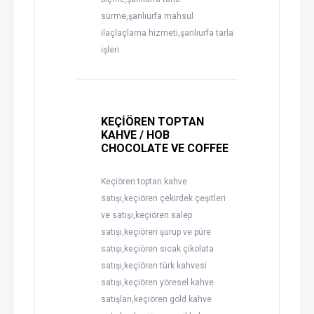
sürme,şanlıurfa mahsul
ilaçlaçlama hizmeti,şanlıurfa tarla
işleri
KEÇİÖREN TOPTAN
KAHVE / HOB
CHOCOLATE VE COFFEE
Keçiören toptan kahve
satışı,keçiören çekirdek çeşitleri
ve satışı,keçiören salep
satışı,keçiören şurup ve püre
satışı,keçiören sıcak çikolata
satışı,keçiören türk kahvesi
satışı,keçiören yöresel kahve
satışları,keçiören gold kahve