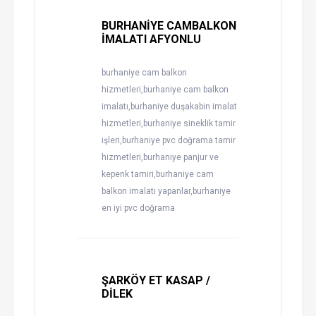
BURHANİYE CAMBALKON
İMALATI AFYONLU
burhaniye cam balkon
hizmetleri,burhaniye cam balkon
imalatı,burhaniye duşakabin imalat
hizmetleri,burhaniye sineklik tamir
işleri,burhaniye pvc doğrama tamir
hizmetleri,burhaniye panjur ve
kepenk tamiri,burhaniye cam
balkon imalatı yapanlar,burhaniye
en iyi pvc doğrama
ŞARKÖY ET KASAP /
DİLEK