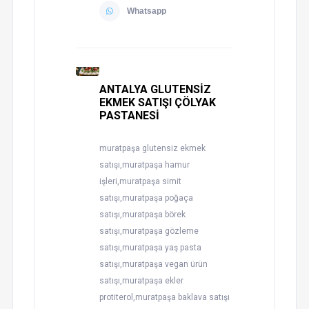
Whatsapp
ANTALYA GLUTENSİZ
EKMEK SATIŞI ÇÖLYAK
PASTANESİ
muratpaşa glutensiz ekmek
satışı,muratpaşa hamur
işleri,muratpaşa simit
satışı,muratpaşa poğaça
satışı,muratpaşa börek
satışı,muratpaşa gözleme
satışı,muratpaşa yaş pasta
satışı,muratpaşa vegan ürün
satışı,muratpaşa ekler
protiterol,muratpaşa baklava satışı