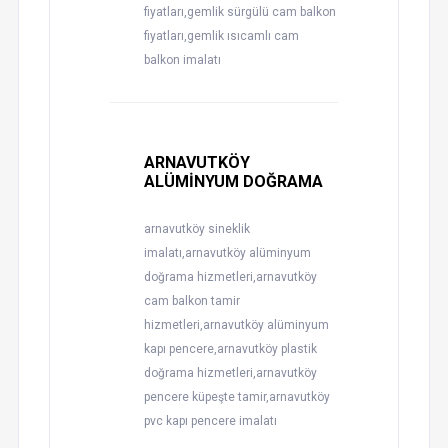
fiyatları,gemlik sürgülü cam balkon
fiyatları,gemlik ısıcamlı cam
balkon imalatı
ARNAVUTKÖY
ALÜMİNYUM DOĞRAMA
arnavutköy sineklik
imalatı,arnavutköy alüminyum
doğrama hizmetleri,arnavutköy
cam balkon tamir
hizmetleri,arnavutköy alüminyum
kapı pencere,arnavutköy plastik
doğrama hizmetleri,arnavutköy
pencere küpeşte tamir,arnavutköy
pvc kapı pencere imalatı