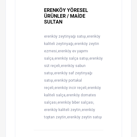
ERENKÖY YÖRESEL
ÜRÜNLER / MAİDE
SULTAN
erenköy zeytinyağı satışı,erenköy
kaliteli zeytinyağı,erenköy zeytin
ezmesi,erenköy ev yapımı
salça,erenköy salça satışı,erenköy
süt reçeli,erenköy sabun
satışı,erenköy saf zeytinyağı
satışı,erenköy portakal
reçeli,erenköy incir reçeli,erenköy
kaliteli salça,erenköy domates
salçası,erenköy biber salçası,
erenköy kaliteli zeytin,erenköy
toptan zeytin,erenköy zeytin satışı