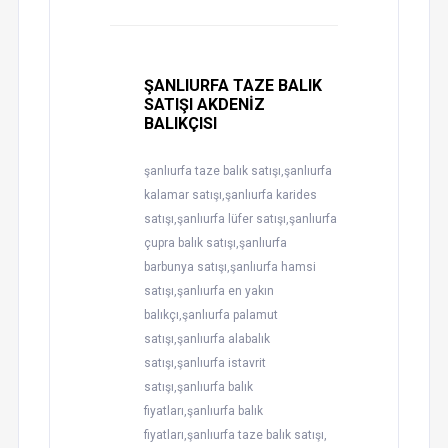
ŞANLIURFA TAZE BALIK
SATIŞI AKDENİZ
BALIKÇISI
şanlıurfa taze balık satışı,şanlıurfa
kalamar satışı,şanlıurfa karides
satışı,şanlıurfa lüfer satışı,şanlıurfa
çupra balık satışı,şanlıurfa
barbunya satışı,şanlıurfa hamsi
satışı,şanlıurfa en yakın
balıkçı,şanlıurfa palamut
satışı,şanlıurfa alabalık
satışı,şanlıurfa istavrit
satışı,şanlıurfa balık
fiyatları,şanlıurfa balık
fiyatları,şanlıurfa taze balık satışı,