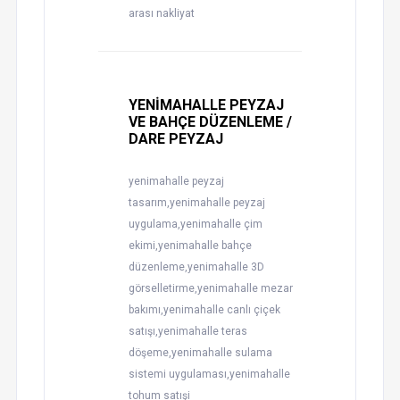
arası nakliyat
YENİMAHALLE PEYZAJ
VE BAHÇE DÜZENLEME /
DARE PEYZAJ
yenimahalle peyzaj
tasarım,yenimahalle peyzaj
uygulama,yenimahalle çim
ekimi,yenimahalle bahçe
düzenleme,yenimahalle 3D
görselletirme,yenimahalle mezar
bakımı,yenimahalle canlı çiçek
satışı,yenimahalle teras
döşeme,yenimahalle sulama
sistemi uygulaması,yenimahalle
tohum satışi