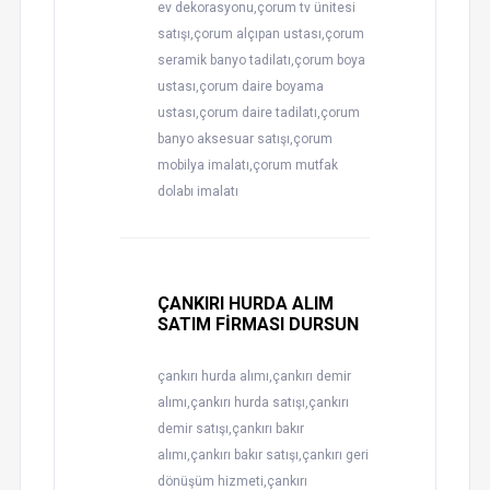
ev dekorasyonu,çorum tv ünitesi
satışı,çorum alçıpan ustası,çorum
seramik banyo tadilatı,çorum boya
ustası,çorum daire boyama
ustası,çorum daire tadilatı,çorum
banyo aksesuar satışı,çorum
mobilya imalatı,çorum mutfak
dolabı imalatı
ÇANKIRI HURDA ALIM
SATIM FİRMASI DURSUN
çankırı hurda alımı,çankırı demir
alımı,çankırı hurda satışı,çankırı
demir satışı,çankırı bakır
alımı,çankırı bakır satışı,çankırı geri
dönüşüm hizmeti,çankırı