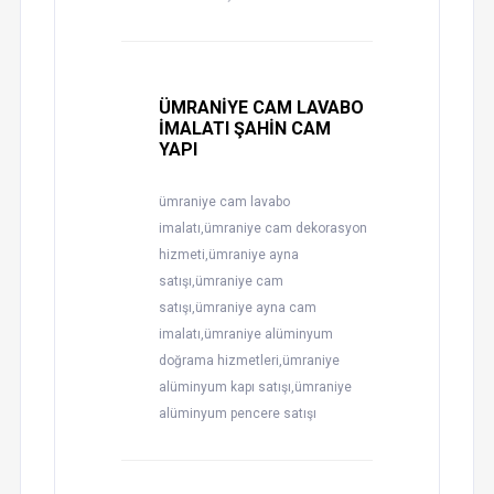
ÜMRANİYE CAM LAVABO
İMALATI ŞAHİN CAM
YAPI
ümraniye cam lavabo
imalatı,ümraniye cam dekorasyon
hizmeti,ümraniye ayna
satışı,ümraniye cam
satışı,ümraniye ayna cam
imalatı,ümraniye alüminyum
doğrama hizmetleri,ümraniye
alüminyum kapı satışı,ümraniye
alüminyum pencere satışı