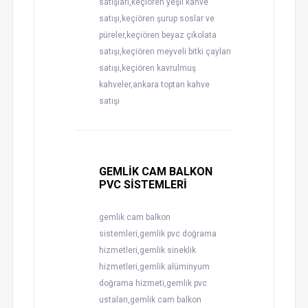
satışları,keçiören yeşil kahve
satışı,keçiören şurup soslar ve
püreler,keçiören beyaz çikolata
satışı,keçiören meyveli bitki çayları
satışı,keçiören kavrulmuş
kahveler,ankara toptan kahve
satışı
GEMLİK CAM BALKON
PVC SİSTEMLERİ
gemlik cam balkon
sistemleri,gemlik pvc doğrama
hizmetleri,gemlik sineklik
hizmetleri,gemlik alüminyum
doğrama hizmeti,gemlik pvc
ustaları,gemlik cam balkon