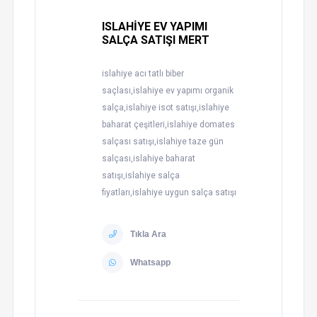
ISLAHİYE EV YAPIMI
SALÇA SATIŞI MERT
islahiye acı tatlı biber
saçlası,islahiye ev yapımı organik
salça,islahiye isot satışı,islahiye
baharat çeşitleri,islahiye domates
salçası satışı,islahiye taze gün
salçası,islahiye baharat
satışı,islahiye salça
fiyatları,islahiye uygun salça satışı
Tıkla Ara
Whatsapp