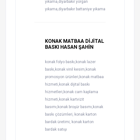
yıkama,diyarbakır yorgan
yıkama,diyarbakır battaniye yıkama
KONAK MATBAA DİJİTAL
BASKI HASAN ŞAHİN
konak folyo baskı,konak lazer
baskı,konak vinil kesim,konak
promosyon ürünleri,konak matbaa
hizmeti,konak dijital baskı
hizmetleri,konak cam kaplama
hizmeti,konak kartvizit
basımı,konak broşür basımı,konak
baskı çözümleri, konak karton
bardak üretimi, konak karton
bardak satışı