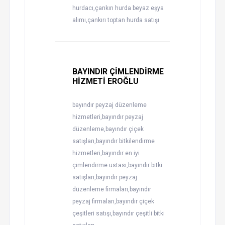
hurdacı,çankırı hurda beyaz eşya
alımı,çankırı toptan hurda satışı
BAYINDIR ÇİMLENDİRME
HİZMETİ EROĞLU
bayındır peyzaj düzenleme
hizmetleri,bayındır peyzaj
düzenleme,bayındır çiçek
satışları,bayındır bitkilendirme
hizmetleri,bayındır en iyi
çimlendirme ustası,bayındır bitki
satışları,bayındır peyzaj
düzenleme firmaları,bayındır
peyzaj firmaları,bayındır çiçek
çeşitleri satışı,bayındır çeşitli bitki