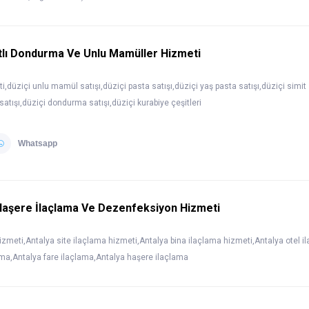
tlı Dondurma Ve Unlu Mamüller Hizmeti
,düziçi unlu mamül satışı,düziçi pasta satışı,düziçi yaş pasta satışı,düziçi simit 
atışı,düziçi dondurma satışı,düziçi kurabiye çeşitleri
Whatsapp
Haşere İlaçlama Ve Dezenfeksiyon Hizmeti
izmeti,Antalya site ilaçlama hizmeti,Antalya bina ilaçlama hizmeti,Antalya otel i
ama,Antalya fare ilaçlama,Antalya haşere ilaçlama