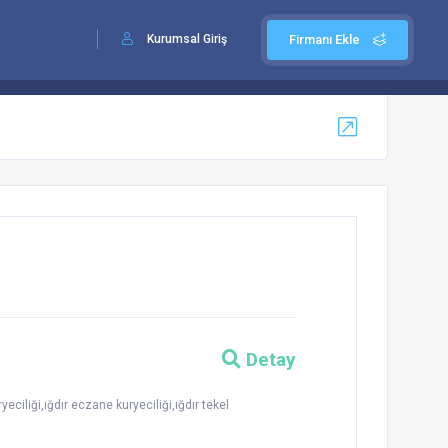
Kurumsal Giriş
Firmanı Ekle
Detay
eciliği,ığdır eczane kuryeciliği,ığdır tekel