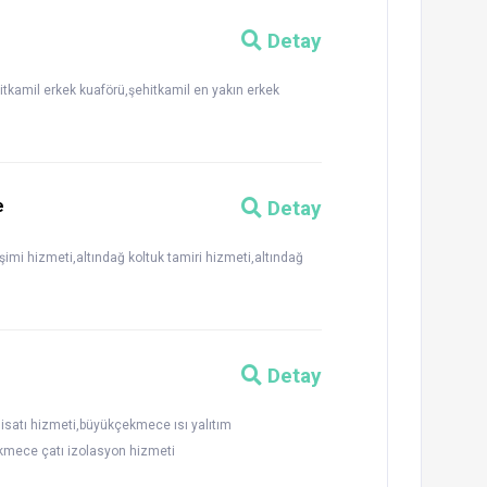
Detay
itkamil erkek kuaförü,şehitkamil en yakın erkek
e
Detay
imi hizmeti,altındağ koltuk tamiri hizmeti,altındağ
Detay
satı hizmeti,büyükçekmece ısı yalıtım
mece çatı izolasyon hizmeti