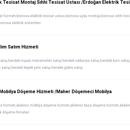
k Tesisat Montaj Sıhhi Tesisat Ustası /Erdoğan Elektrik Tes
sat hizmeti,bornova elektrik tesisat ustası,bornova uydu montajı,bornova sıhhi tes
bornova elektrik sistemleri
lım Satım Hizmeti
satışı,hendek inşaat malzemeleri satışı,hendek nalburiye satışı,hendek kum satış
n satışı,hendek kepek yem satışı,hendek gübre satışı
 Mobilya Döşeme Hizmeti /Maher Döşemeci Mobilya
e hizmeti,akdeniz mobilya döşeme hizmeti,akdeniz baza döşeme hizmeti,akdeniz
k döşeme firmaları