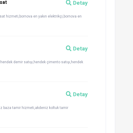
isat
Detay
isat hizmeti,bornova en yakın elektrikçi,bornova en
Detay
ı,hendek demir satışı,hendek çimento satışı,hendek
Detay
 baza tamir hizmeti,akdeniz koltuk tamir