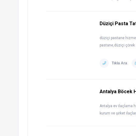
Düziçi Pasta Ta
düziçi pastane hizmeti
pastane,düziçi çörek s
Tıkla Ara
Antalya Böcek 
Antalya ev ilaçlama h
kurum ve şirket ilaçl