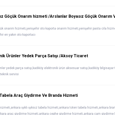
ız Göçük Onarım hizmeti /Arslanlar Boyasız Göçük Onarım 
ük onarım hizmeti,yenişehir oto kaporta onarım hizmeti,yenişehir pasta cila hizmet
ir en yakın oto kaportacı
nik Ürünler Yedek Parça Satışı /Aksoy Ticaret
ünler yedek parça satışı,kadıköy elektronik ürün aksesuar satışı,kadıköy bilgisayar
teknik servisi
Tabela Araç Giydirme Ve Branda Hizmeti
izmeti,ankara ışıklı ışıksız tabela hizmeti,ankara toten tabela hizmeti,ankara bra
ankara araç giydirme hizmeti,ankara cephe giydirme hizmeti,ankara cam giydirme 