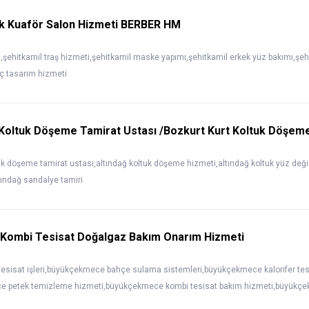
ek Kuaför Salon Hizmeti BERBER HM
,şehitkamil traş hizmeti,şehitkamil maske yapımı,şehitkamil erkek yüz bakımı,şeh
ç tasarım hizmeti
 Koltuk Döşeme Tamirat Ustası /Bozkurt Kurt Koltuk Döşem
uk döşeme tamirat ustası,altındağ koltuk döşeme hizmeti,altındağ koltuk yüz değiş
ındağ sandalye tamiri
ombi Tesisat Doğalgaz Bakım Onarım Hizmeti
esisat işleri,büyükçekmece bahçe sulama sistemleri,büyükçekmece kalorifer tesi
e petek temizleme hizmeti,büyükçekmece kombi tesisat bakım hizmeti,büyükçek