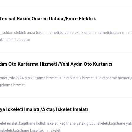
 Tesisat Bakım Onarım Ustası /Emre Elektrik
tı,buldan elektrik arıza bakım hizmeti,buldan elektrik onarım hizmeti,buldan sıhhi 
akın sıhhi tesisatçı
rdım Oto Kurtarma Hizmeti /Yeni Aydın Oto Kurtarıcı
izmeti,zile 7/24 oto kurtarma hizmeti,zile oto lastik hizmeti,zile oto tamir hizmeti,
 giderme hizmeti
a İskeleti İmalatı /Aktaş İskelet İmalatı
let imalatı,kağıthane koltuk iskeleti,kağıthane yatak grubu iskeleti,kağıthane yat
 iskeleti,kağıthane köşe takımı iskeleti