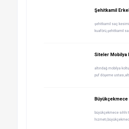
Şehitkamil Erk
şehitkamil saç kesimi
kuaförü,şehitkamil sa
Siteler Mobilya
altındağ mobilya kolt
puf döşeme ustası,alt
Büyükçekmece K
büyükçekmece sıhhi t
hizmeti,büyükçekmec