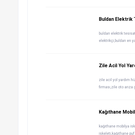
Buldan Elektrik
buldan elektrik tesisa
elektrikçi,buldan en y
Zile Acil Yol Ya
zile acil yol yardım h
firması,zile oto arıza
Kağıthane Mobily
kağıthane mobilya iske
iskeleti,kağıthane puf