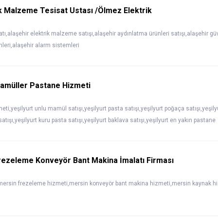
ik Malzeme Tesisat Ustası /Ölmez Elektrik
satı,alaşehir elektrik malzeme satışı,alaşehir aydınlatma ürünleri satışı,alaşehir g
mleri,alaşehir alarm sistemleri
Mamüller Pastane Hizmeti
ti,yeşilyurt unlu mamül satışı,yeşilyurt pasta satışı,yeşilyurt poğaça satışı,yeşilyur
ışı,yeşilyurt kuru pasta satışı,yeşilyurt baklava satışı,yeşilyurt en yakın pastane
rezeleme Konveyör Bant Makina İmalatı Firması
,mersin frezeleme hizmeti,mersin konveyör bant makina hizmeti,mersin kaynak hi