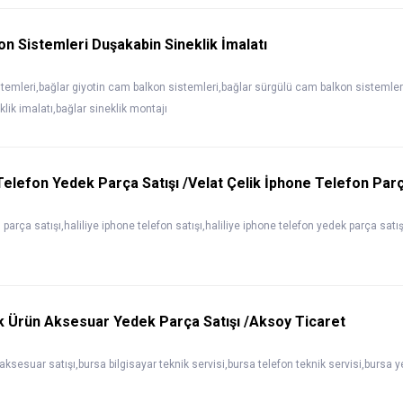
n Sistemleri Duşakabin Sineklik İmalatı
temleri,bağlar giyotin cam balkon sistemleri,bağlar sürgülü cam balkon sistemler
klik imalatı,bağlar sineklik montajı
 Telefon Yedek Parça Satışı /Velat Çelik İphone Telefon Parç
 parça satışı,haliliye iphone telefon satışı,haliliye iphone telefon yedek parça satış
k Ürün Aksesuar Yedek Parça Satışı /Aksoy Ticaret
aksesuar satışı,bursa bilgisayar teknik servisi,bursa telefon teknik servisi,bursa 