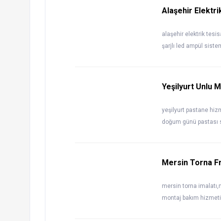
Alaşehir Elektr
alaşehir elektrik tesi
şarjlı led ampül siste
Yeşilyurt Unlu 
yeşilyurt pastane hizme
doğum günü pastası sat
Mersin Torna F
mersin torna imalatı
montaj bakım hizmeti