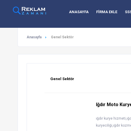
ANASAYFA
FİRMA EKLE
SS
Anasayfa
Genel Sektör
Genel Sektör
Iğdır Moto Kury
ığdır kurye hizmeti,ığd
kuryeciliği,ığdır kozme