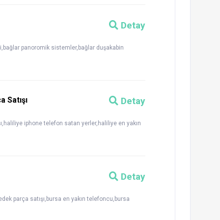
Detay
i,bağlar panoromik sistemler,bağlar duşakabin
a Satışı
Detay
ı,haliliye iphone telefon satan yerler,haliliye en yakın
Detay
yedek parça satışı,bursa en yakın telefoncu,bursa