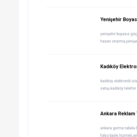
Yenişehir Boyas
yenişehir boyasız göç
hasarı onarma,yenişeh
Kadıköy Elektro
kadıköy elektronik ür
satışı,kadıköy telefon 
Ankara Reklam 
ankara germe tabela h
folyo baskı hizmeti,