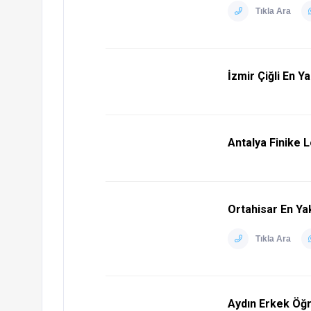
Tıkla Ara
İzmir Çiğli En Y
Antalya Finike 
Ortahisar En Y
Tıkla Ara
Aydın Erkek Öğr