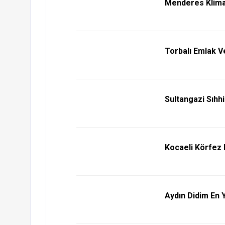
Menderes Klima
Torbalı Emlak V
Sultangazi Sıhhi
Kocaeli Körfez M
Aydın Didim En Y