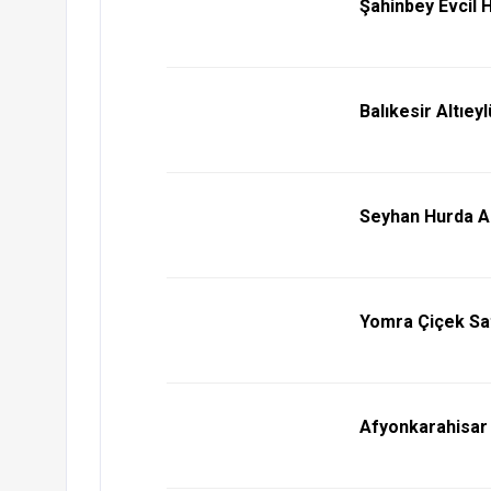
Şahinbey Evcil 
Balıkesir Altıey
Seyhan Hurda Al
Yomra Çiçek Sat
Afyonkarahisar 