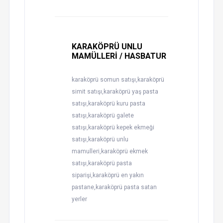
KARAKÖPRÜ UNLU
MAMÜLLERİ / HASBATUR
karaköprü somun satışı,karaköprü
simit satışı,karaköprü yaş pasta
satışı,karaköprü kuru pasta
satışı,karaköprü galete
satışı,karaköprü kepek ekmeği
satışı,karaköprü unlu
mamulleri,karaköprü ekmek
satışı,karaköprü pasta
siparişi,karaköprü en yakın
pastane,karaköprü pasta satan
yerler