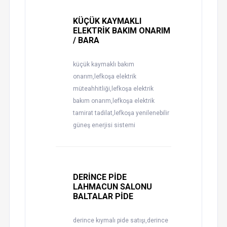
KÜÇÜK KAYMAKLI
ELEKTRİK BAKIM ONARIM
/ BARA
küçük kaymaklı bakım
onarım,lefkoşa elektrik
müteahhitliği,lefkoşa elektrik
bakım onarım,lefkoşa elektrik
tamirat tadilat,lefkoşa yenilenebilir
güneş enerjisi sistemi
DERİNCE PİDE
LAHMACUN SALONU
BALTALAR PİDE
derince kıymalı pide satışı,derince