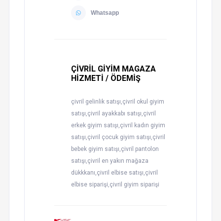
Whatsapp
ÇİVRİL GİYİM MAGAZA
HİZMETİ / ÖDEMİŞ
çivril gelinlik satışı,çivril okul giyim
satışı,çivril ayakkabı satışı,çivril
erkek giyim satışı,çivril kadın giyim
satışı,çivril çocuk giyim satışı,çivril
bebek giyim satışı,çivril pantolon
satışı,çivril en yakın mağaza
dükkkanı,çivril elbise satışı,çivril
elbise siparişi,çivril giyim siparişi