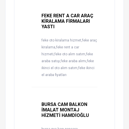
FEKE RENT A CAR ARAÇ
KİRALAMA FİRMALARI
YASTI
feke oto kiralama hizmet,feke araç
kiralama,feke rent a car
hizmeti,feke oto alım satım,feke
araba satışı,feke araba alımı,feke
ikinci el oto alım satım,feke ikinci
el araba fiyatları
BURSA CAM BALKON
İMALAT MONTAJ
HİZMETİ HAMDİOĞLU