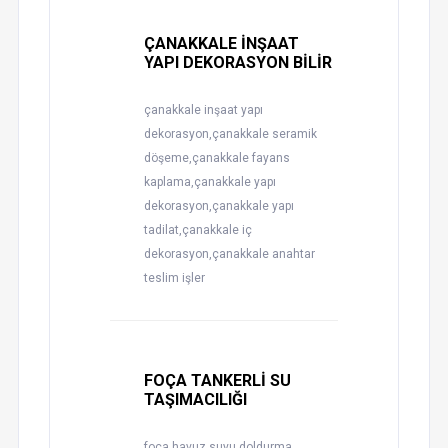
ÇANAKKALE İNŞAAT
YAPI DEKORASYON BİLİR
çanakkale inşaat yapı
dekorasyon,çanakkale seramik
döşeme,çanakkale fayans
kaplama,çanakkale yapı
dekorasyon,çanakkale yapı
tadilat,çanakkale iç
dekorasyon,çanakkale anahtar
teslim işler
FOÇA TANKERLİ SU
TAŞIMACILIĞI
foça havuz suyu doldurma