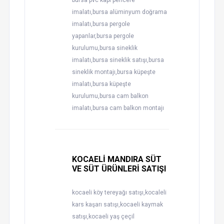
bursa pvc kapı pencere
imalatı,bursa alüminyum doğrama
imalatı,bursa pergole
yapanlar,bursa pergole
kurulumu,bursa sineklik
imalatı,bursa sineklik satışı,bursa
sineklik montajı,bursa küpeşte
imalatı,bursa küpeşte
kurulumu,bursa cam balkon
imalatı,bursa cam balkon montajı
KOCAELİ MANDIRA SÜT
VE SÜT ÜRÜNLERİ SATIŞI
kocaeli köy tereyağı satışı,kocaleli
kars kaşarı satışı,kocaeli kaymak
satışı,kocaeli yaş çeçil