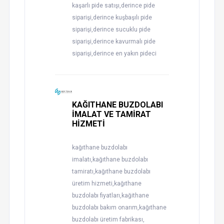
kaşarlı pide satışı,derince pide
siparişi,derince kuşbaşılı pide
siparişi,derince sucuklu pide
siparişi,derince kavurmalı pide
siparişi,derince en yakın pideci
KAĞITHANE BUZDOLABI
İMALAT VE TAMİRAT
HİZMETİ
kağıthane buzdolabı
imalatı,kağıthane buzdolabı
tamiratı,kağıthane buzdolabı
üretim hizmeti,kağıthane
buzdolabı fiyatları,kağithane
buzdolabı bakım onarım,kağıthane
buzdolabı üretim fabrikası,