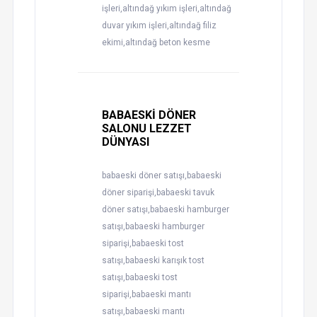
işleri,altındağ yıkım işleri,altındağ
duvar yıkım işleri,altındağ filiz
ekimi,altındağ beton kesme
BABAESKİ DÖNER
SALONU LEZZET
DÜNYASI
babaeski döner satışı,babaeski
döner siparişi,babaeski tavuk
döner satışı,babaeski hamburger
satışı,babaeski hamburger
siparişi,babaeski tost
satışı,babaeski karışık tost
satışı,babaeski tost
siparişi,babaeski mantı
satışı,babaeski mantı