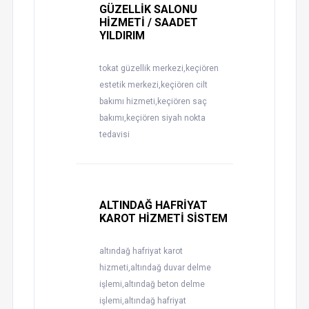
GÜZELLİK SALONU
HİZMETİ / SAADET
YILDIRIM
tokat güzellik merkezi,keçiören
estetik merkezi,keçiören cilt
bakımı hizmeti,keçiören saç
bakımı,keçiören siyah nokta
tedavisi
ALTINDAĞ HAFRİYAT
KAROT HİZMETİ SİSTEM
altındağ hafriyat karot
hizmeti,altındağ duvar delme
işlemi,altındağ beton delme
işlemi,altındağ hafriyat