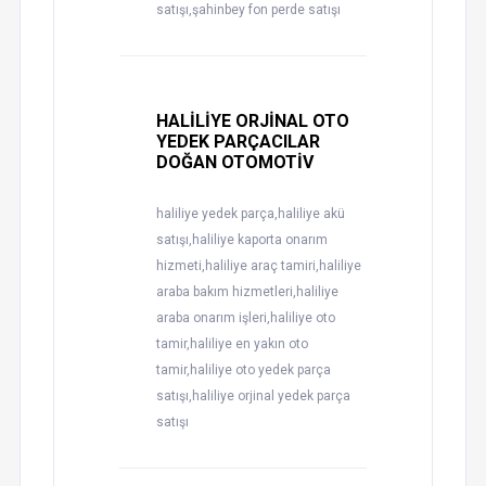
satışı,şahinbey fon perde satışı
HALİLİYE ORJİNAL OTO
YEDEK PARÇACILAR
DOĞAN OTOMOTİV
haliliye yedek parça,haliliye akü
satışı,haliliye kaporta onarım
hizmeti,haliliye araç tamiri,haliliye
araba bakım hizmetleri,haliliye
araba onarım işleri,haliliye oto
tamir,haliliye en yakın oto
tamir,haliliye oto yedek parça
satışı,haliliye orjinal yedek parça
satışı