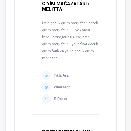
GİYİM MAĞAZALARI /
MELİTTA
fatih çocuk giyim satışı,fatih bebek
giyim satışı,fatih 0-3 yaş arası
bebek giyim,fatih 0-6 yaş arası
giyim satışı,fatih uygun fiyat çocuk
giyim,fatih en yakın çocuk giyim
mağazası
Tıkla Ara
Whatsapp
E-Posta