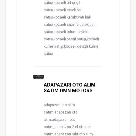
satışı,kocaeli tel çeçil
satışı,kocaeli çiçek balı
satışı,kocaeli karakovan balı
satışı,kocaeli süzme petek balı
satışı,kocaeli tulum peyniri
satışı,kocaeli pestil satışı,kocaeli
küme satışı,kocaeli cevizli küme
satışı,
ADAPAZARI OTO ALIM
SATIM DMN MOTORS
adapazarı oto alım
satım,adapazarı oto
alım,adapazarı oto
satım,adapazarı 2.el oto alım
satım,adapazarı sıfır oto alım