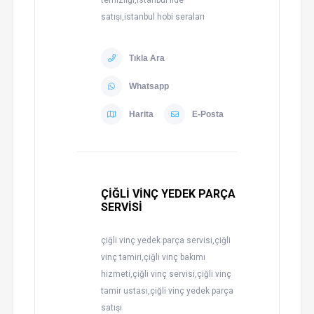
temizliği,istanbul fide
satışı,istanbul hobi seraları
Tıkla Ara
Whatsapp
Harita
E-Posta
ÇİĞLİ VİNÇ YEDEK PARÇA
SERVİSİ
çiğli vinç yedek parça servisi,çiğli
vinç tamiri,çiğli vinç bakımı
hizmeti,çiğli vinç servisi,çiğli vinç
tamir ustası,çiğli vinç yedek parça
satışı