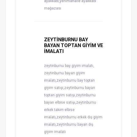
ayakkabı,yenimahalle ayakkabı
mağazası
ZEYTİNBURNU BAY
BAYAN TOPTAN GİYİM VE
İMALATI
zeytinburnu bay giyim imalatı,
zeytinburnu bayan giyim
imalatı,zeytinburnu bay toptan
giyim satışı,zeytinburnu bayan
toptan giyim satışı,zeytinburnu
bayan elbise satışı,zeytinburnu
erkek takım elbise
imalatı,zeytinburnu erkek dış giyim
imalatı,zeytinburnu bayan dış
giyim imalatı