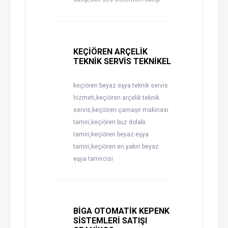
KEÇİÖREN ARÇELİK
TEKNİK SERVİS TEKNİKEL
keçiören beyaz eşya teknik servis
hizmeti,keçiören arçelik teknik
servis,keçiören çamaşır makinası
tamiri,keçiören buz dolabı
tamiri,keçiören beyaz eşya
tamiri,keçiören en yakın beyaz
eşya tamircisi
BİGA OTOMATİK KEPENK
SİSTEMLERİ SATIŞI