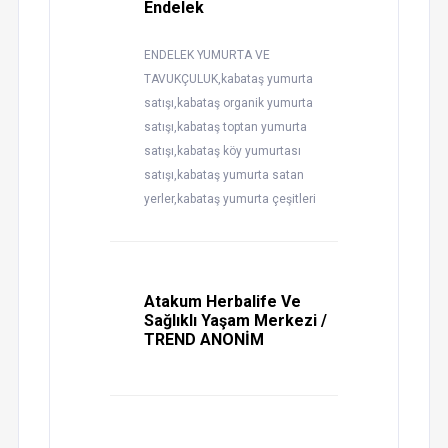
Endelek
ENDELEK YUMURTA VE
TAVUKÇULUK,kabataş yumurta
satışı,kabataş organik yumurta
satışı,kabataş toptan yumurta
satışı,kabataş köy yumurtası
satışı,kabataş yumurta satan
yerler,kabataş yumurta çeşitleri
Atakum Herbalife Ve
Sağlıklı Yaşam Merkezi /
TREND ANONİM