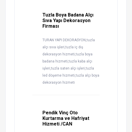
Tuzla Boya Badana Alçı
Sıva Yapı Dekorasyon
Firması
TURAN YAPI DEKORASYON,tuzla
alçı sıva işleri,tuzla iç dış
dekorasyon hizmeti,tuzla boya
badana hizmeti,tuzla kaba alçı
işleri,tuzla saten alçı işleri,tuzla
led döşeme hizmeti,tuzla alçı boya
dekorasyon hizmeti
Pendik Vinç Oto
Kurtarma ve Hafriyat
Hizmeti /CAN