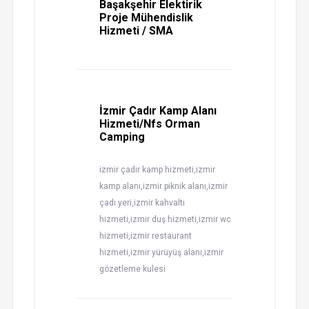
Başakşehir Elektirik
Proje Mühendislik
Hizmeti / SMA
İzmir Çadır Kamp Alanı
Hizmeti/Nfs Orman
Camping
izmir çadır kamp hizmeti,izmir
kamp alanı,izmir piknik alanı,izmir
çadı yeri,izmir kahvaltı
hizmeti,izmir duş hizmeti,izmir wc
hizmeti,izmir restaurant
hizmeti,izmir yürüyüş alanı,izmir
gözetleme kulesi