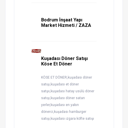
Bodrum İnşaat Yapı
Market Hizmeti / ZAZA
Kuşadası Döner Satışı
Köse Et Döner
KÖSE ET DÖNER,kuşadası döner
satışı,kuşadası et döner
satşıı,kuşadası hatay usülü döner
satışı,kuşadası döner satan
yerler,kuşadası en yakın
dönerci,kuşadası hamburger
satışı,kuşadası ızgara köfte satışı